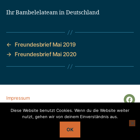
Ihr Bambelelateam in Deutschland
←
Freundesbrief Mai 2019
→
Freundesbrief Mai 2020
Impressum
Fac
Datenschutzerklärung
Diese Website benutzt Cookies. Wenn du die Website weiter
nutzt, gehen wir von deinem Einverständnis aus.
OK
© 2026
Bambelela ku Jesu
Hoch
↑